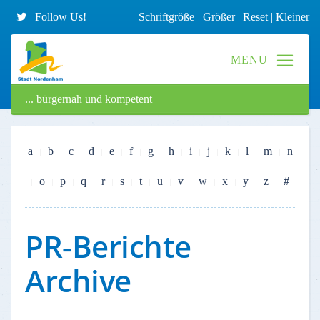
Follow Us!
Schriftgröße
Größer
|
Reset
|
Kleiner
... bürgernah und kompetent
a
b
c
d
e
f
g
h
i
j
k
l
m
n
o
p
q
r
s
t
u
v
w
x
y
z
#
PR-Berichte
Archive