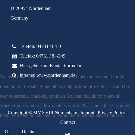
D-26954 Nordenham
Germany
Telefon: 04731 / 84-0
Telefax: 04731 / 84-349
Hier gehts zum Kontaktformular
Internet: www.nordenham.de
We use cookies on our website. Some of them are essential for the
operation of the site, while others help us to improve this site and the
user experience (tracking cookies). You can decide for yourself
whether you want to allow cookies or not. Please note that if you reject
Copyright © MMXVIII Nordenham |
Imprint
|
Privacy Policy
|
them, you may not be able to use all the functionalities of the site.
Contact
Ok
Decline