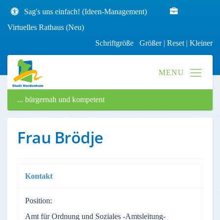
Sag's uns einfach! (Ideen-Management)
Virtuelles Rathaus (Neu)
Schriftgröße
Größer
|
Reset
|
Kleiner
... bürgernah und kompetent
Frau Brödje
Kontakt
Position:
Amt für Ordnung und Soziales -Amtsleitung-