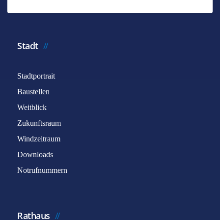
*
Benötigtes Feld
Name
*
Stadt
Stadtportrait
E-Mail
*
Baustellen
Weitblick
Betreff
*
Zukunftsraum
Windzeitraum
Downloads
Nachricht
*
Notrufnummern
Rathaus