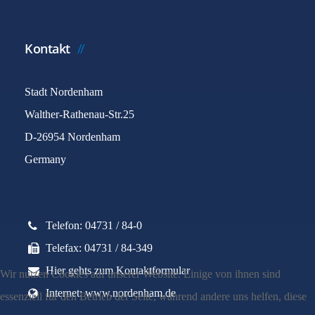
Kontakt
Stadt Nordenham
Walther-Rathenau-Str.25
D-26954 Nordenham
Germany
Telefon: 04731 / 84-0
Telefax: 04731 / 84-349
Hier gehts zum Kontaktformular
Wir nutzen Cookies auf unserer Website. Einige von ihnen sind
Internet: www.nordenham.de
essenziell für den Betrieb der Seite, während andere uns helfen, diese