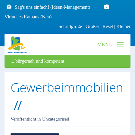
Sag's uns einfach! (Ideen-Management)
Virtuelles Rathaus (Neu)
Schriftgröße
Größer
|
Reset
|
Kleiner
... bürgernah und kompetent
Gewerbeimmobilien
Veröffentlicht in Uncategorised.