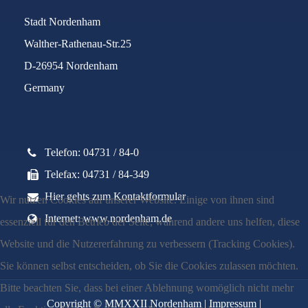
Stadt Nordenham
Walther-Rathenau-Str.25
D-26954 Nordenham
Germany
Telefon: 04731 / 84-0
Telefax: 04731 / 84-349
Hier gehts zum Kontaktformular
Wir nutzen Cookies auf unserer Website. Einige von ihnen sind
Internet: www.nordenham.de
essenziell für den Betrieb der Seite, während andere uns helfen, diese
Website und die Nutzererfahrung zu verbessern (Tracking Cookies).
Sie können selbst entscheiden, ob Sie die Cookies zulassen möchten.
Bitte beachten Sie, dass bei einer Ablehnung womöglich nicht mehr
Copyright © MMXXII Nordenham |
Impressum
|