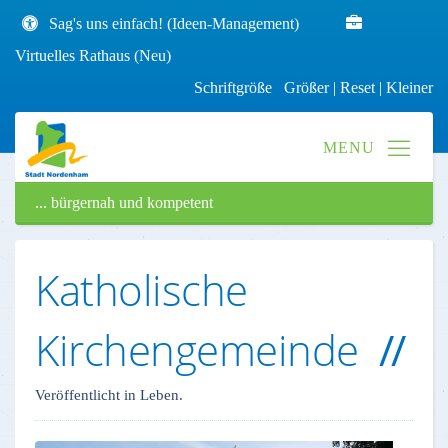
Sag's uns einfach! (Ideen-Management)
Virtuelles Rathaus (Neu)
Schriftgröße
Größer
|
Reset
|
Kleiner
... bürgernah und kompetent
Katholische
Kirchengemeinde
Veröffentlicht in Leben.