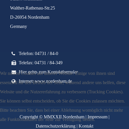
Walther-Rathenau-Str.25
D-26954 Nordenham
Germany
Telefon: 04731 / 84-0
Telefax: 04731 / 84-349
Hier gehts zum Kontaktformular
Wir nutzen Cookies auf unserer Website. Einige von ihnen sind
Internet: www.nordenham.de
essenziell für den Betrieb der Seite, während andere uns helfen, diese
Website und die Nutzererfahrung zu verbessern (Tracking Cookies).
Sie können selbst entscheiden, ob Sie die Cookies zulassen möchten.
Bitte beachten Sie, dass bei einer Ablehnung womöglich nicht mehr
Copyright © MMXXII Nordenham |
Impressum
|
alle Funktionalitäten der Seite zur Verfügung stehen.
Datenschutzerklärung
|
Kontakt