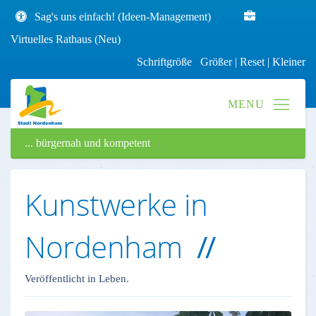
Sag's uns einfach! (Ideen-Management)
Virtuelles Rathaus (Neu)
Schriftgröße
Größer
|
Reset
|
Kleiner
... bürgernah und kompetent
Kunstwerke in
Nordenham
Veröffentlicht in Leben.