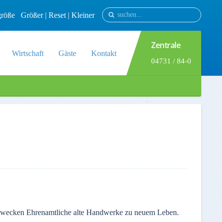
tgröße
Größer
|
Reset
|
Kleiner
Zentrale
Wirtschaft
Gäste
Kontakt
04731 / 84-0
e wecken Ehrenamtliche alte Handwerke zu neuem Leben.