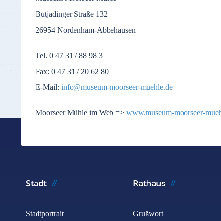
Butjadinger Straße 132
26954 Nordenham-Abbehausen
Tel. 0 47 31 / 88 98 3
Fax: 0 47 31 / 20 62 80
E-Mail:
info@museum-moorseer-muehle.de
Moorseer Mühle im Web =>
www.museum-moorseer-mueh
Stadt
Rathaus
Stadtportrait
Grußwort