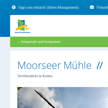
Sag's uns einfach! (Ideen-Management)
Virtuel
... bürgernah und kompetent
Moorseer Mühle
Veröffentlicht in Kultur.