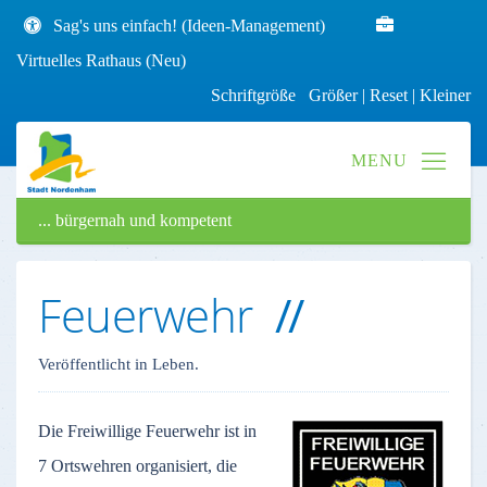
Sag's uns einfach! (Ideen-Management)
Virtuelles Rathaus (Neu)
Schriftgröße
Größer
|
Reset
|
Kleiner
... bürgernah und kompetent
Feuerwehr
Veröffentlicht in Leben.
Die Freiwillige Feuerwehr ist in
7 Ortswehren organisiert, die