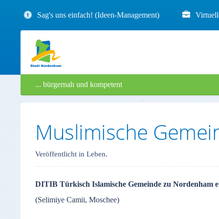
Sag's uns einfach! (Ideen-Management)
Virtuel
... bürgernah und kompetent
Muslimische Geme
Veröffentlicht in Leben.
DITIB Türkisch Islamische Gemeinde zu Nordenham e
(Selimiye Camii, Moschee)