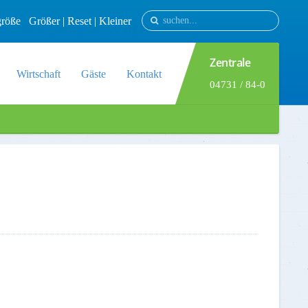
tgröße
Größer
|
Reset
|
Kleiner
Zentrale
Wirtschaft
Gäste
Kontakt
04731 / 84-0