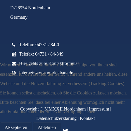
D-26954 Nordenham
Germany
Telefon: 04731 / 84-0
Telefax: 04731 / 84-349
Hier gehts zum Kontaktformular
Wir nutzen Cookies auf unserer Website. Einige von ihnen sind
Internet: www.nordenham.de
essenziell für den Betrieb der Seite, während andere uns helfen, diese
Website und die Nutzererfahrung zu verbessern (Tracking Cookies).
Sie können selbst entscheiden, ob Sie die Cookies zulassen möchten.
Bitte beachten Sie, dass bei einer Ablehnung womöglich nicht mehr
Copyright © MMXXII Nordenham |
Impressum
|
alle Funktionalitäten der Seite zur Verfügung stehen.
Datenschutzerklärung
|
Kontakt
Akzeptieren
Ablehnen