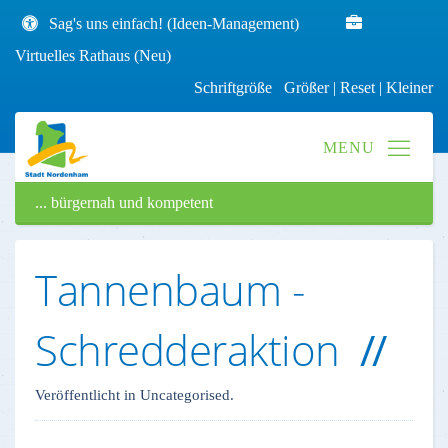
Sag's uns einfach! (Ideen-Management)
Virtuelles Rathaus (Neu)
Schriftgröße
Größer
|
Reset
|
Kleiner
... bürgernah und kompetent
Tannenbaum -
Schredderaktion
Veröffentlicht in Uncategorised.