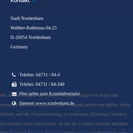
Kontakt
Stadt Nordenham
Walther-Rathenau-Str.25
D-26954 Nordenham
Germany
Telefon: 04731 / 84-0
Telefax: 04731 / 84-349
Hier gehts zum Kontaktformular
Wir nutzen Cookies auf unserer Website. Einige von ihnen sind
Internet: www.nordenham.de
essenziell für den Betrieb der Seite, während andere uns helfen, diese
Website und die Nutzererfahrung zu verbessern (Tracking Cookies).
Sie können selbst entscheiden, ob Sie die Cookies zulassen möchten.