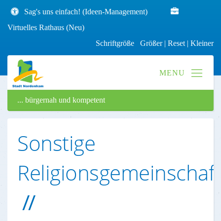
Sag's uns einfach! (Ideen-Management)
Virtuelles Rathaus (Neu)
Schriftgröße
Größer
|
Reset
|
Kleiner
... bürgernah und kompetent
Sonstige
Religionsgemeinschaf