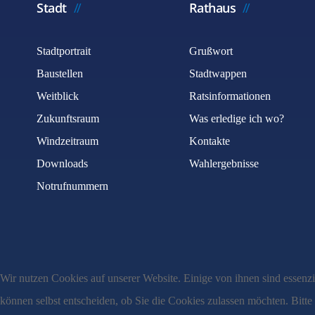
Stadt
Rathaus
Stadtportrait
Grußwort
Baustellen
Stadtwappen
Weitblick
Ratsinformationen
Zukunftsraum
Was erledige ich wo?
Windzeitraum
Kontakte
Downloads
Wahlergebnisse
Notrufnummern
Wir nutzen Cookies auf unserer Website. Einige von ihnen sind essenzi
können selbst entscheiden, ob Sie die Cookies zulassen möchten. Bitte