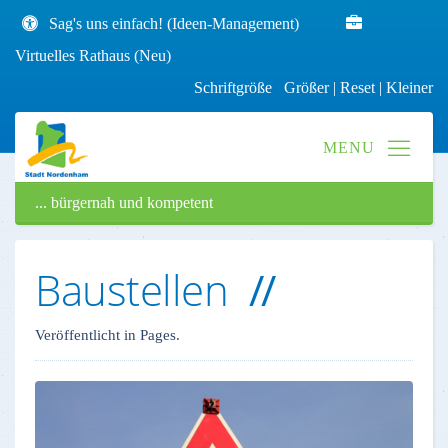
Sag's uns einfach! (Ideen-Management)
Virtuelles Rathaus (Neu)
Schriftgröße
Größer
|
Reset
|
Kleiner
... bürgernah und kompetent
Baustellen
Veröffentlicht in Pages.