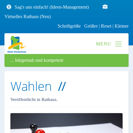
Sag's uns einfach! (Ideen-Management)
Virtuelles Rathaus (Neu)
Schriftgröße
Größer
|
Reset
|
Kleiner
... bürgernah und kompetent
Wahlen
Veröffentlicht in Rathaus.