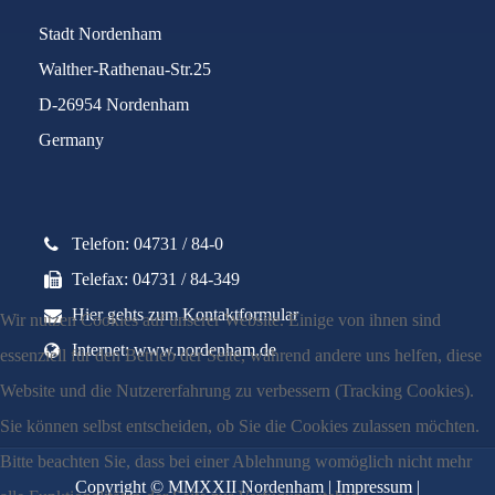
Stadt Nordenham
Walther-Rathenau-Str.25
D-26954 Nordenham
Germany
Telefon: 04731 / 84-0
Telefax: 04731 / 84-349
Hier gehts zum Kontaktformular
Wir nutzen Cookies auf unserer Website. Einige von ihnen sind
Internet: www.nordenham.de
essenziell für den Betrieb der Seite, während andere uns helfen, diese
Website und die Nutzererfahrung zu verbessern (Tracking Cookies).
Sie können selbst entscheiden, ob Sie die Cookies zulassen möchten.
Bitte beachten Sie, dass bei einer Ablehnung womöglich nicht mehr
Copyright © MMXXII Nordenham |
Impressum
|