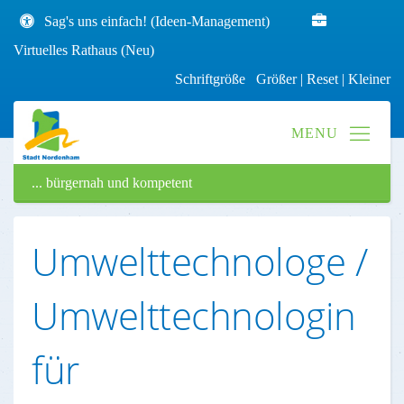
Sag's uns einfach! (Ideen-Management)
Virtuelles Rathaus (Neu)
Schriftgröße
Größer
|
Reset
|
Kleiner
... bürgernah und kompetent
Umwelttechnologe /
Umwelttechnologin
für