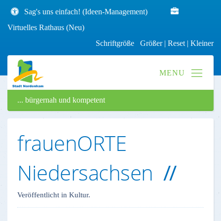
Sag's uns einfach! (Ideen-Management)
Virtuelles Rathaus (Neu)
Schriftgröße
Größer
|
Reset
|
Kleiner
... bürgernah und kompetent
frauenORTE
Niedersachsen
Veröffentlicht in Kultur.