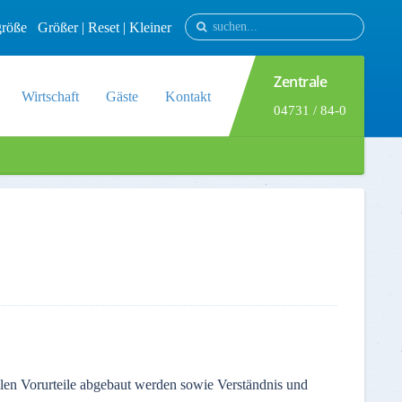
tgröße
Größer
|
Reset
|
Kleiner
Zentrale
Wirtschaft
Gäste
Kontakt
04731 / 84-0
len Vorurteile abgebaut werden sowie Verständnis und