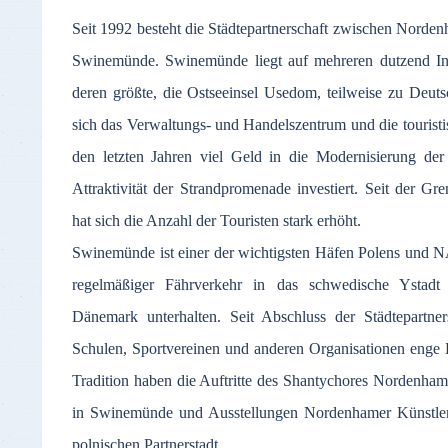
Seit 1992 besteht die Städtepartnerschaft zwischen Norden
Swinemünde. Swinemünde liegt auf mehreren dutzend In
deren größte, die Ostseeinsel Usedom, teilweise zu Deuts
sich das Verwaltungs- und Handelszentrum und die tourist
den letzten Jahren viel Geld in die Modernisierung der
Attraktivität der Strandpromenade investiert. Seit der G
hat sich die Anzahl der Touristen stark erhöht.
Swinemünde ist einer der wichtigsten Häfen Polens und N
regelmäßiger Fährverkehr in das schwedische Ystad
Dänemark unterhalten. Seit Abschluss der Städtepartne
Schulen, Sportvereinen und anderen Organisationen enge
Tradition haben die Auftritte des Shantychores Nordenham
in Swinemünde und Ausstellungen Nordenhamer Künstler i
polnischen Partnerstadt