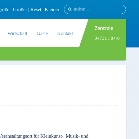
tgröße
Größer
|
Reset
|
Kleiner
Zentrale
Wirtschaft
Gäste
Kontakt
04731 / 84-0
 Veranstaltungsort für Kleinkunst-, Musik- und