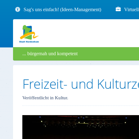
Sag's uns einfach! (Ideen-Management)
Virtuel
... bürgernah und kompetent
Freizeit- und Kultur
Veröffentlicht in Kultur.