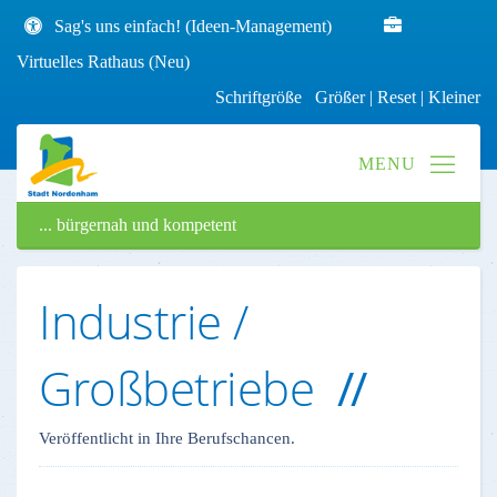
Sag's uns einfach! (Ideen-Management)
Virtuelles Rathaus (Neu)
Schriftgröße
Größer
|
Reset
|
Kleiner
... bürgernah und kompetent
Industrie /
Großbetriebe
Veröffentlicht in Ihre Berufschancen.