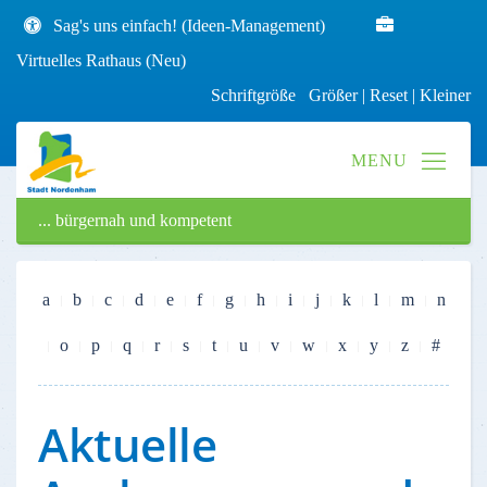
Sag's uns einfach! (Ideen-Management)
Virtuelles Rathaus (Neu)
Schriftgröße
Größer
|
Reset
|
Kleiner
... bürgernah und kompetent
a
b
c
d
e
f
g
h
i
j
k
l
m
n
o
p
q
r
s
t
u
v
w
x
y
z
#
Aktuelle