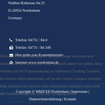
Walther-Rathenau-Str.25
D-26954 Nordenham
Germany
Telefon: 04731 / 84-0
Telefax: 04731 / 84-349
Hier gehts zum Kontaktformular
Wir nutzen Cookies auf unserer Website. Einige von ihnen sind
Internet: www.nordenham.de
essenziell für den Betrieb der Seite, während andere uns helfen, diese
Website und die Nutzererfahrung zu verbessern (Tracking Cookies).
Sie können selbst entscheiden, ob Sie die Cookies zulassen möchten.
Bitte beachten Sie, dass bei einer Ablehnung womöglich nicht mehr
Copyright © MMXXII Nordenham |
Impressum
|
alle Funktionalitäten der Seite zur Verfügung stehen.
Datenschutzerklärung
|
Kontakt