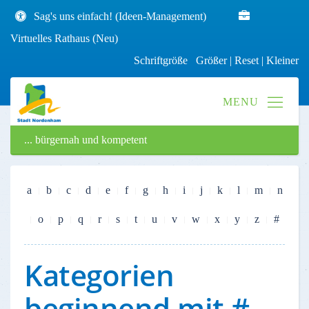
Sag's uns einfach! (Ideen-Management)
Virtuelles Rathaus (Neu)
Schriftgröße
Größer
|
Reset
|
Kleiner
... bürgernah und kompetent
a
b
c
d
e
f
g
h
i
j
k
l
m
n
o
p
q
r
s
t
u
v
w
x
y
z
#
Kategorien
beginnend mit #