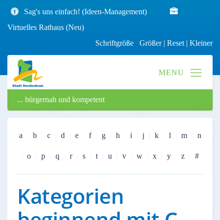
Sag's uns einfach! (Ideen-Management)
Virtuelles Rathaus (Neu)
Schriftgröße
Größer
|
Reset
|
Kleiner
... bürgernah und kompetent
a
b
c
d
e
f
g
h
i
j
k
l
m
n
o
p
q
r
s
t
u
v
w
x
y
z
#
Kategorien
beginnend mit C