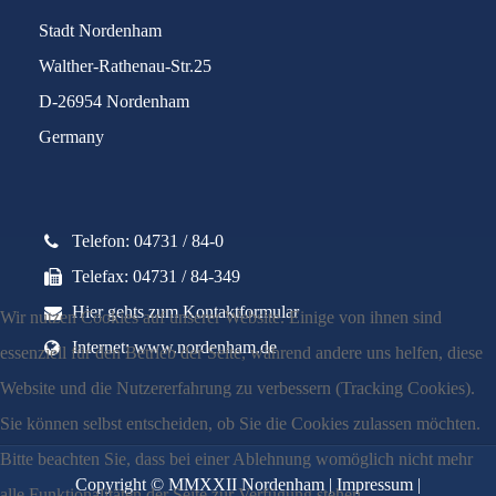
Stadt Nordenham
Walther-Rathenau-Str.25
D-26954 Nordenham
Germany
Telefon: 04731 / 84-0
Telefax: 04731 / 84-349
Hier gehts zum Kontaktformular
Wir nutzen Cookies auf unserer Website. Einige von ihnen sind
Internet: www.nordenham.de
essenziell für den Betrieb der Seite, während andere uns helfen, diese
Website und die Nutzererfahrung zu verbessern (Tracking Cookies).
Sie können selbst entscheiden, ob Sie die Cookies zulassen möchten.
Bitte beachten Sie, dass bei einer Ablehnung womöglich nicht mehr
Copyright © MMXXII Nordenham |
Impressum
|
alle Funktionalitäten der Seite zur Verfügung stehen.