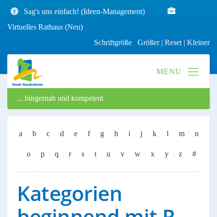
Sag's uns einfach! (Ideen-Management)
Virtuelles Rathaus (Neu)
Schriftgröße
Größer
|
Reset
|
Kleiner
... bürgernah und kompetent
a
b
c
d
e
f
g
h
i
j
k
l
m
n
o
p
q
r
s
t
u
v
w
x
y
z
#
Kategorien
beginnend mit R