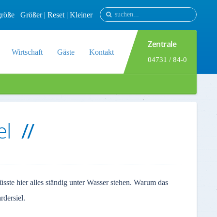
tgröße
Größer
|
Reset
|
Kleiner
Zentrale
Wirtschaft
Gäste
Kontakt
04731 / 84-0
el
ste hier alles ständig unter Wasser stehen. Warum das
dersiel.