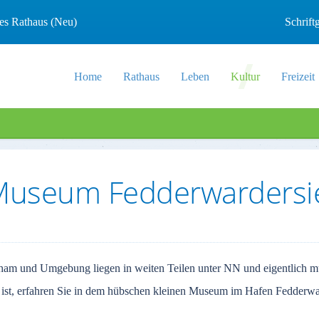
les Rathaus (Neu)
Schrif
Home
Rathaus
Leben
Kultur
Freizeit
 Museum Fedderwardersi
am und Umgebung liegen in weiten Teilen unter NN und eigentlich müs
o ist, erfahren Sie in dem hübschen kleinen Museum im Hafen Fedderwar