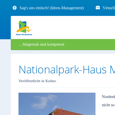
Sag's uns einfach! (Ideen-Management)
Virtuel
... bürgernah und kompetent
Nationalpark-Haus
Veröffentlicht in Kultur.
Nordenh
nicht s