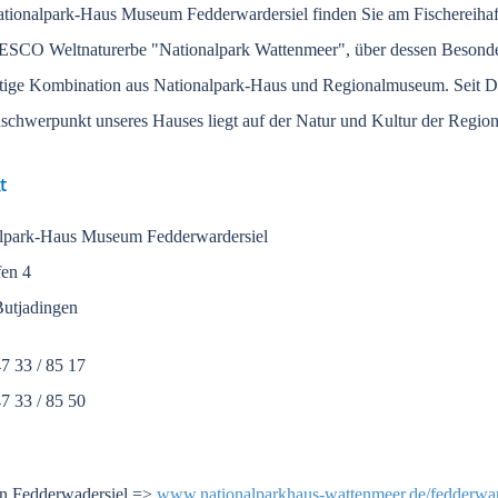
tionalpark-Haus Museum Fedderwardersiel finden Sie am Fischereihafen
SCO Weltnaturerbe "Nationalpark Wattenmeer", über dessen Besonderhe
rtige Kombination aus Nationalpark-Haus und Regionalmuseum. Seit De
chwerpunkt unseres Hauses liegt auf der Natur und Kultur der Region
t
lpark-Haus Museum Fedderwardersiel
en 4
utjadingen
47 33 / 85 17
47 33 / 85 50
in Fedderwadersiel =>
www.nationalparkhaus-wattenmeer.de/fedderwar