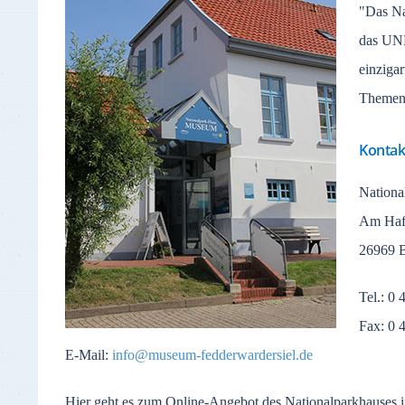
"Das Na
das UNE
einziga
Themens
Kontak
Nationa
Am Haf
26969 B
Tel.: 0 
Fax: 0 
E-Mail:
info@museum-fedderwardersiel.de
Hier geht es zum Online-Angebot des Nationalparkhauses 