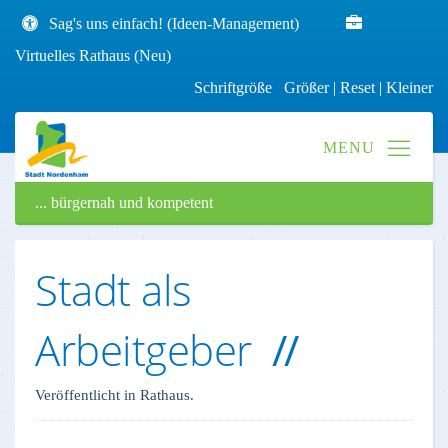
Sag's uns einfach! (Ideen-Management)
Virtuelles Rathaus (Neu)
Schriftgröße
Größer
|
Reset
|
Kleiner
... bürgernah und kompetent
Stadt als
Arbeitgeber
Veröffentlicht in Rathaus.