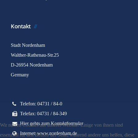
Kontakt
Stadt Nordenham
Walther-Rathenau-Str.25
D-26954 Nordenham
Germany
Telefon: 04731 / 84-0
Telefax: 04731 / 84-349
Hier gehts zum Kontaktformular
Wir nutzen Cookies auf unserer Website. Einige von ihnen sind
Internet: www.nordenham.de
essenziell für den Betrieb der Seite, während andere uns helfen, diese