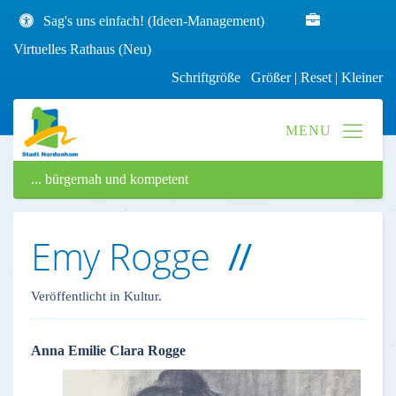
Sag's uns einfach! (Ideen-Management)
Virtuelles Rathaus (Neu)
Schriftgröße
Größer
|
Reset
|
Kleiner
... bürgernah und kompetent
Emy Rogge
Veröffentlicht in Kultur.
Anna Emilie Clara Rogge