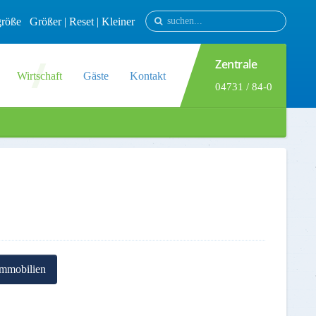
tgröße
Größer
|
Reset
|
Kleiner
Zentrale
Wirtschaft
Gäste
Kontakt
04731 / 84-0
mmobilien