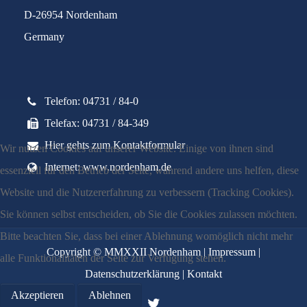
D-26954 Nordenham
Germany
Telefon: 04731 / 84-0
Telefax: 04731 / 84-349
Hier gehts zum Kontaktformular
Wir nutzen Cookies auf unserer Website. Einige von ihnen sind
Internet: www.nordenham.de
essenziell für den Betrieb der Seite, während andere uns helfen, diese
Website und die Nutzererfahrung zu verbessern (Tracking Cookies).
Sie können selbst entscheiden, ob Sie die Cookies zulassen möchten.
Bitte beachten Sie, dass bei einer Ablehnung womöglich nicht mehr
Copyright © MMXXII Nordenham |
Impressum
|
alle Funktionalitäten der Seite zur Verfügung stehen.
Datenschutzerklärung
|
Kontakt
Akzeptieren
Ablehnen