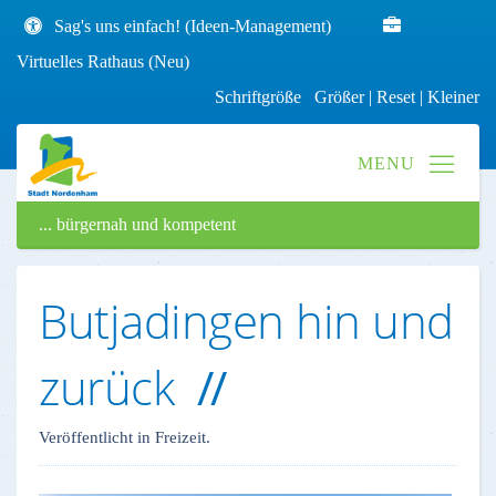
Sag's uns einfach! (Ideen-Management)
Virtuelles Rathaus (Neu)
Schriftgröße
Größer
|
Reset
|
Kleiner
... bürgernah und kompetent
Butjadingen hin und
zurück
Veröffentlicht in Freizeit.