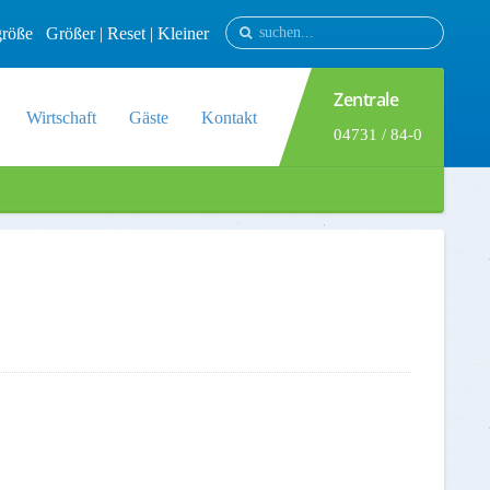
tgröße
Größer
|
Reset
|
Kleiner
Zentrale
Wirtschaft
Gäste
Kontakt
04731 / 84-0