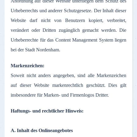
Anordnung
auf
dieser
Website
unterliegen
dem
Schutz
des
Urheberrechts
und
anderer
Schutzgesetze
.
Der
Inhalt
dieser
Website
darf
nicht
von
Benutzern
kopiert
,
verbreitet
,
verändert
oder
Dritten
zugänglich
gemacht
werden
. Die
Urheberrechte
für
das
Content Management System
liegen
bei
der
Stadt
Nordenham
.
Markenzeichen
:
Soweit
nicht
anders
angegeben
,
sind
alle
Markenzeichen
auf
dieser
Website
markenrechtlich
geschützt
. Dies gilt
insbesondere
für
Marken
- und
Firmenlogos
Dritter
.
Haftungs
- und
rechtlicher
Hinweis
:
A.
Inhalt
des
Onlineangebotes