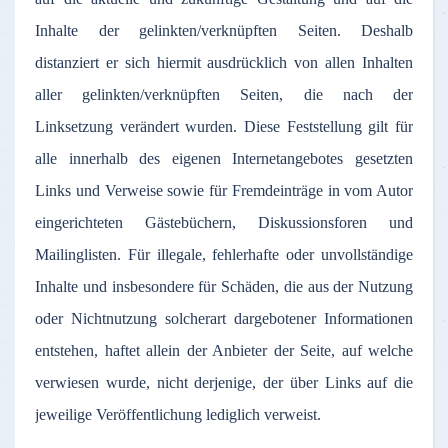
Inhalte
der
gelinkten
/
verknüpften
Seiten
.
Deshalb
distanziert
er
sich
hiermit
ausdrücklich
von
allen
Inhalten
aller
gelinkten
/
verknüpften
Seiten
, die
nach
der
Linksetzung
verändert
wurden
.
Diese
Feststellung
gilt
für
alle
innerhalb
des
eigenen
Internetangebotes
gesetzten
Links und
Verweise
sowie
für
Fremdeinträge
in
vom
Autor
eingerichteten
Gästebüchern
,
Diskussionsforen
und
Mailinglisten
.
Für
illegale
,
fehlerhafte
oder
unvollständige
Inhalte
und
insbesondere
für
Schäden
, die
aus
der
Nutzung
oder
Nichtnutzung
solcherart
dargebotener
Informationen
entstehen
,
haftet
allein
der
Anbieter
der
Seite
,
auf
welche
verwiesen
wurde
,
nicht
derjenige
,
der
über
Links
auf
die
jeweilige
Veröffentlichung
lediglich
verweist
.