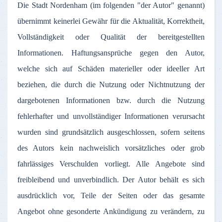
Die
Stadt
Nordenham
(
im
folgenden
"
der
Autor
"
genannt
)
übernimmt
keinerlei
Gewähr
für
die
Aktualität
,
Korrektheit
,
Vollständigkeit
oder
Qualität
der
bereitgestellten
Informationen
.
Haftungsansprüche
gegen
den
Autor
,
welche
sich
auf
Schäden
materieller
oder
ideeller
Art
beziehen
, die
durch
die
Nutzung
oder
Nichtnutzung
der
dargebotenen
Informationen
bzw
.
durch
die
Nutzung
fehlerhafter
und
unvollständiger
Informationen
verursacht
wurden
sind
grundsätzlich
ausgeschlossen
,
sofern
seitens
des
Autors
kein
nachweislich
vorsätzliches
oder
grob
fahrlässiges
Verschulden
vorliegt
.
Alle
Angebote
sind
freibleibend
und
unverbindlich
.
Der
Autor
behält
es
sich
ausdrücklich
vor
,
Teile
der
Seiten
oder
das
gesamte
Angebot
ohne
gesonderte
Ankündigung
zu
verändern
,
zu