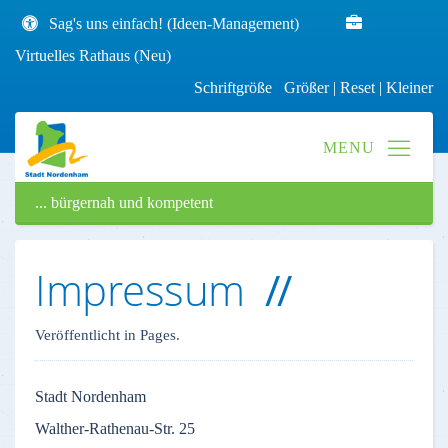
Sag's uns einfach! (Ideen-Management)
Virtuelles Rathaus (Neu)
Schriftgröße
Größer
|
Reset
|
Kleiner
... bürgernah und kompetent
Impressum
Veröffentlicht in Pages.
Stadt
Nordenham
Walther-Rathenau-Str
. 25