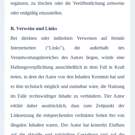
ergänzen
,
zu
löschen
oder
die
Veröffentlichung
zeitweise
oder
endgültig
einzustellen
.
B.
Verweise
und Links
Bei
direkten
oder
indirekten
Verweisen
auf
fremde
Internetseiten
("Links"), die
außerhalb
des
Verantwortungsbereiches
des
Autors
liegen
,
würde
eine
Haftungsverpflichtung
ausschließlich
in
dem
Fall in Kraft
treten
, in
dem
der
Autor
von den
Inhalten
Kenntnis
hat und
es
ihm
technisch
möglich
und
zumutbar
wäre
, die
Nutzung
im
Falle
rechtswidriger
Inhalte
zu
verhindern
.
Der
Autor
erklärt
daher
ausdrücklich
,
dass
zum
Zeitpunkt
der
Linksetzung
die
entsprechenden
verlinkten
Seiten
frei
von
illegalen
Inhalten
waren
.
Der
Autor
hat
keinerlei
Einfluss
auf
die
aktuelle
und
zukünftige
Gestaltung
und
auf
die