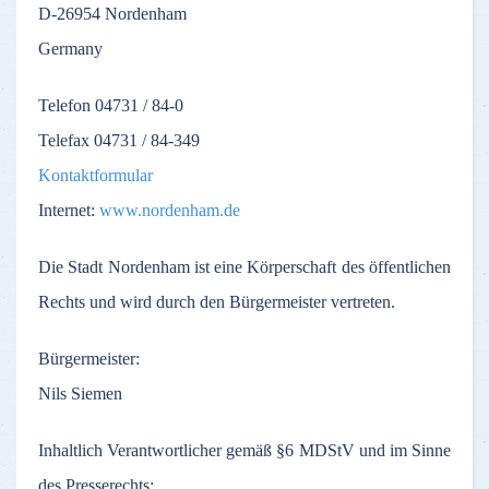
D-26954
Nordenham
Germany
Telefon
04731 / 84-0
Telefax
04731 / 84-349
Kontaktformular
Internet:
www.nordenham.de
Die
Stadt
Nordenham
ist
eine
Körperschaft
des
öffentlichen
Rechts
und
wird
durch
den
Bürgermeister
vertreten
.
Bürgermeister
:
Nils Siemen
Inhaltlich
Verantwortlicher
gemäß
§6
MDStV
und
im
Sinne
des
Presserechts
: