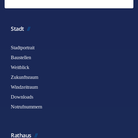
*
Benötigtes Feld
Name
*
Stadt
Stadtportrait
E-Mail
*
Baustellen
Weitblick
Betreff
*
Zukunftsraum
Windzeitraum
Downloads
Nachricht
*
Notrufnummern
Rathaus