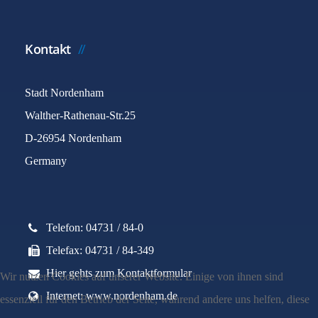
Kontakt
Stadt Nordenham
Walther-Rathenau-Str.25
D-26954 Nordenham
Germany
Telefon: 04731 / 84-0
Telefax: 04731 / 84-349
Hier gehts zum Kontaktformular
Wir nutzen Cookies auf unserer Website. Einige von ihnen sind
Internet: www.nordenham.de
essenziell für den Betrieb der Seite, während andere uns helfen, diese