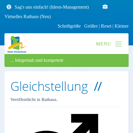
Sag's uns einfach! (Ideen-Management)
Virtuelles Rathaus (Neu)
Schriftgröße
Größer
|
Reset
|
Kleiner
... bürgernah und kompetent
Gleichstellung
Veröffentlicht in Rathaus.