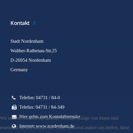
Kontakt
Stadt Nordenham
Walther-Rathenau-Str.25
D-26954 Nordenham
Germany
Telefon: 04731 / 84-0
Telefax: 04731 / 84-349
Hier gehts zum Kontaktformular
Wir nutzen Cookies auf unserer Website. Einige von ihnen sind
Internet: www.nordenham.de
essenziell für den Betrieb der Seite, während andere uns helfen, diese