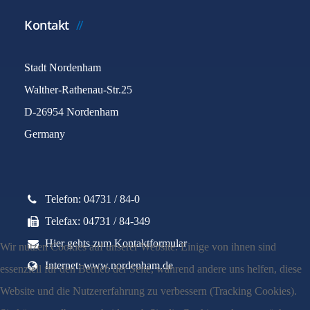
Kontakt
Stadt Nordenham
Walther-Rathenau-Str.25
D-26954 Nordenham
Germany
Telefon: 04731 / 84-0
Telefax: 04731 / 84-349
Hier gehts zum Kontaktformular
Wir nutzen Cookies auf unserer Website. Einige von ihnen sind
Internet: www.nordenham.de
essenziell für den Betrieb der Seite, während andere uns helfen, diese
Website und die Nutzererfahrung zu verbessern (Tracking Cookies).