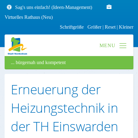
Sag's uns einfach! (Ideen-Management)
Virtuelles Rathaus (Neu)
Schriftgröße
Größer
|
Reset
|
Kleiner
... bürgernah und kompetent
Erneuerung der
Heizungstechnik in
der TH Einswarden