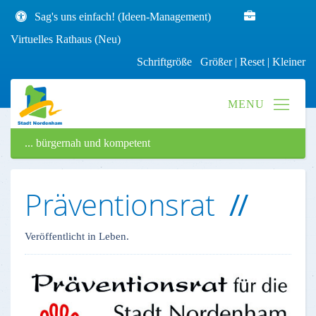
Sag's uns einfach! (Ideen-Management)
Virtuelles Rathaus (Neu)
Schriftgröße
Größer
|
Reset
|
Kleiner
... bürgernah und kompetent
Präventionsrat
Veröffentlicht in Leben.