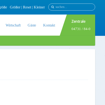
tgröße
Größer
|
Reset
|
Kleiner
Zentrale
Wirtschaft
Gäste
Kontakt
04731 / 84-0