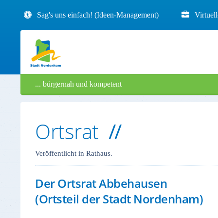
Sag's uns einfach! (Ideen-Management)
Virtuel
... bürgernah und kompetent
Ortsrat
Veröffentlicht in Rathaus.
Der Ortsrat Abbehausen
(Ortsteil der Stadt Nordenham)