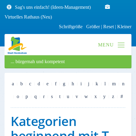
Sag's uns einfach! (Ideen-Management)
Virtuelles Rathaus (Neu)
Schriftgröße
Größer
|
Reset
|
Kleiner
... bürgernah und kompetent
a
b
c
d
e
f
g
h
i
j
k
l
m
n
o
p
q
r
s
t
u
v
w
x
y
z
#
Kategorien
beginnend mit T