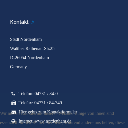
Kontakt
Stadt Nordenham
Walther-Rathenau-Str.25
D-26954 Nordenham
Germany
Telefon: 04731 / 84-0
Telefax: 04731 / 84-349
Hier gehts zum Kontaktformular
Wir nutzen Cookies auf unserer Website. Einige von ihnen sind
Internet: www.nordenham.de
essenziell für den Betrieb der Seite, während andere uns helfen, diese