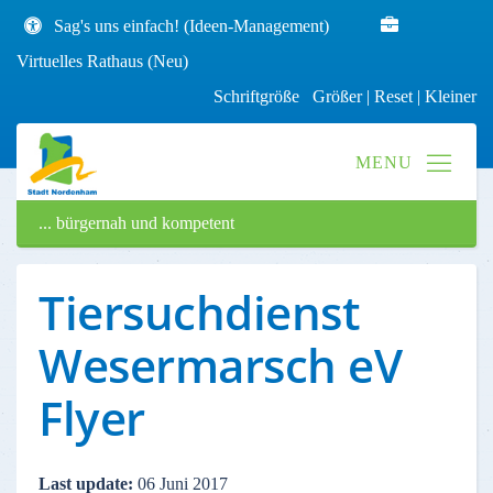
Sag's uns einfach! (Ideen-Management)
Virtuelles Rathaus (Neu)
Schriftgröße
Größer
|
Reset
|
Kleiner
... bürgernah und kompetent
Tiersuchdienst
Wesermarsch eV
Flyer
Last update:
06 Juni 2017