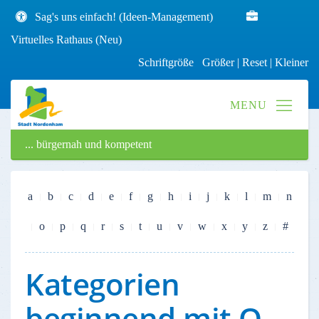
Sag's uns einfach! (Ideen-Management)
Virtuelles Rathaus (Neu)
Schriftgröße
Größer
|
Reset
|
Kleiner
... bürgernah und kompetent
a
b
c
d
e
f
g
h
i
j
k
l
m
n
o
p
q
r
s
t
u
v
w
x
y
z
#
Kategorien
beginnend mit O