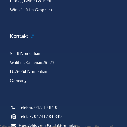
Infotag Betrieb & Beruf
Wirtschaft im Gespräch
Kontakt
Stadt Nordenham
Walther-Rathenau-Str.25
D-26954 Nordenham
Germany
Telefon: 04731 / 84-0
Telefax: 04731 / 84-349
Hier gehts zum Kontaktformular
Wir nutzen Cookies auf unserer Website. Einige von ihnen sind