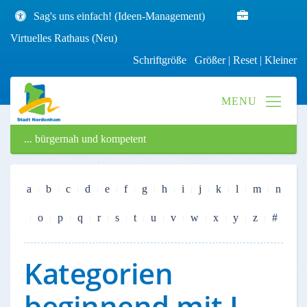
Sag's uns einfach! (Ideen-Management)
Virtuelles Rathaus (Neu)
Schriftgröße
Größer
|
Reset
|
Kleiner
... bürgernah und kompetent
a
b
c
d
e
f
g
h
i
j
k
l
m
n
o
p
q
r
s
t
u
v
w
x
y
z
#
Kategorien
beginnend mit I