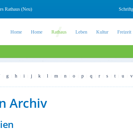
les Rathaus (Neu)
Schrif
Home
Home
Rathaus
Leben
Kultur
Freizeit
g
h
i
j
k
l
m
n
o
p
q
r
s
t
u
v
n Archiv
ien