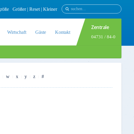
tgröße
Größer
|
Reset
|
Kleiner
Zentrale
Wirtschaft
Gäste
Kontakt
04731 / 84-0
w
x
y
z
#