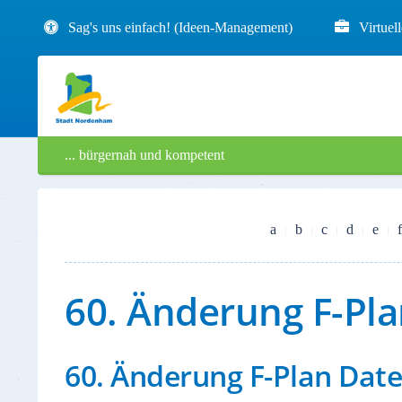
Sag's uns einfach! (Ideen-Management)
Virtuel
... bürgernah und kompetent
a
b
c
d
e
f
60. Änderung F-Pla
60. Änderung F-Plan Date