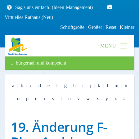
Sag's uns einfach! (Ideen-Management)
Virtuelles Rathaus (Neu)
Schriftgröße
Größer
|
Reset
|
Kleiner
... bürgernah und kompetent
a
b
c
d
e
f
g
h
i
j
k
l
m
n
o
p
q
r
s
t
u
v
w
x
y
z
#
19. Änderung F-