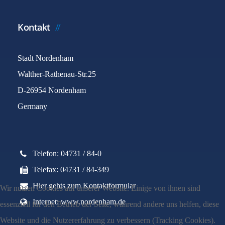
Kontakt
Stadt Nordenham
Walther-Rathenau-Str.25
D-26954 Nordenham
Germany
Telefon: 04731 / 84-0
Telefax: 04731 / 84-349
Hier gehts zum Kontaktformular
Wir nutzen Cookies auf unserer Website. Einige von ihnen sind
Internet: www.nordenham.de
essenziell für den Betrieb der Seite, während andere uns helfen, diese
Website und die Nutzererfahrung zu verbessern (Tracking Cookies).