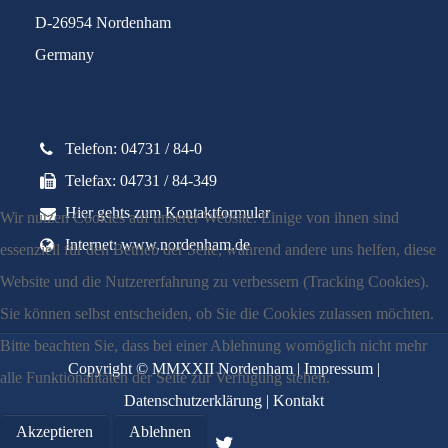
D-26954 Nordenham
Germany
Telefon: 04731 / 84-0
Telefax: 04731 / 84-349
Hier gehts zum Kontaktformular
Wir nutzen Cookies auf unserer Website. Einige von ihnen sind
Internet: www.nordenham.de
essenziell für den Betrieb der Seite, während andere uns helfen, diese
Website und die Nutzererfahrung zu verbessern (Tracking Cookies).
Sie können selbst entscheiden, ob Sie die Cookies zulassen möchten.
Bitte beachten Sie, dass bei einer Ablehnung womöglich nicht mehr
Copyright © MMXXII Nordenham |
Impressum
|
alle Funktionalitäten der Seite zur Verfügung stehen.
Datenschutzerklärung
|
Kontakt
Akzeptieren
Ablehnen