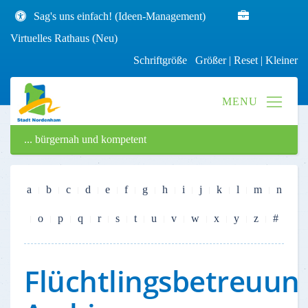
Sag's uns einfach! (Ideen-Management)
Virtuelles Rathaus (Neu)
Schriftgröße
Größer
|
Reset
|
Kleiner
... bürgernah und kompetent
a
b
c
d
e
f
g
h
i
j
k
l
m
n
o
p
q
r
s
t
u
v
w
x
y
z
#
Flüchtlingsbetreuun