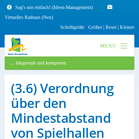
Sag's uns einfach! (Ideen-Management)
Virtuelles Rathaus (Neu)
Schriftgröße
Größer
|
Reset
|
Kleiner
... bürgernah und kompetent
(3.6) Verordnung
über den
Mindestabstand
von Spielhallen