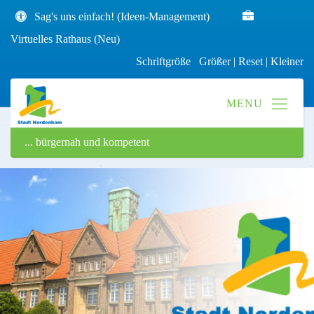
Sag's uns einfach! (Ideen-Management)
Virtuelles Rathaus (Neu)
Schriftgröße
Größer
|
Reset
|
Kleiner
... bürgernah und kompetent