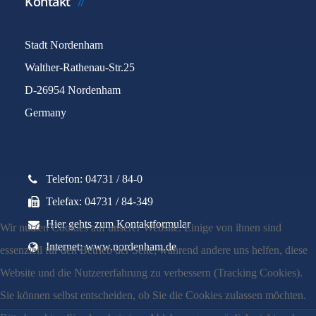
Kontakt
Stadt Nordenham
Walther-Rathenau-Str.25
D-26954 Nordenham
Germany
Telefon: 04731 / 84-0
Telefax: 04731 / 84-349
Hier gehts zum Kontaktformular
Wir nutzen Cookies auf unserer Website. Einige von ihnen sind
Internet: www.nordenham.de
essenziell für den Betrieb der Seite, während andere uns helfen, diese
Website und die Nutzererfahrung zu verbessern (Tracking Cookies).
Sie können selbst entscheiden, ob Sie die Cookies zulassen möchten.