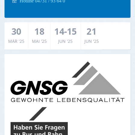
Hotline 04731 / 93 64 0
30
18
14-15
21
MÄR '25
MAI '25
JUN '25
JUN '25