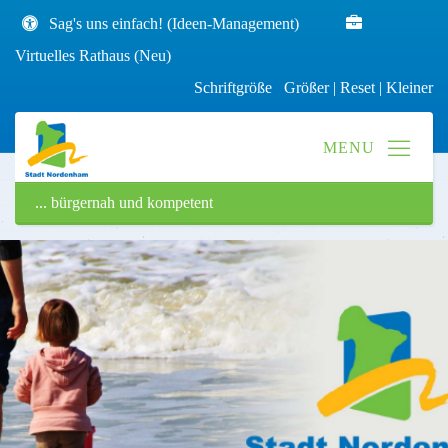
Sag's uns einfach! (Ideen-Management)
Virtuelles Rathaus (Neu)
Schriftgröße
Größer
|
Reset
|
Kleiner
... bürgernah und kompetent