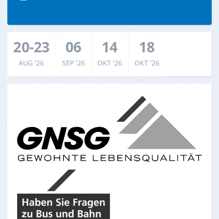
20-23
06
14
18
AUG '26
SEP '26
OKT '26
OKT '26