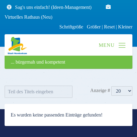
Sag's uns einfach! (Ideen-Management)
Virtuelles Rathaus (Neu)
Schriftgröße
Größer
|
Reset
|
Kleiner
... bürgernah und kompetent
Anzeige #
Es wurden keine passenden Einträge gefunden!