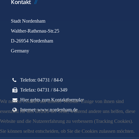
Kontakt
Stadt Nordenham
Walther-Rathenau-Str.25
D-26954 Nordenham
Germany
Telefon: 04731 / 84-0
Telefax: 04731 / 84-349
Hier gehts zum Kontaktformular
Wir nutzen Cookies auf unserer Website. Einige von ihnen sind
Internet: www.nordenham.de
essenziell für den Betrieb der Seite, während andere uns helfen, diese
Website und die Nutzererfahrung zu verbessern (Tracking Cookies).
Sie können selbst entscheiden, ob Sie die Cookies zulassen möchten.