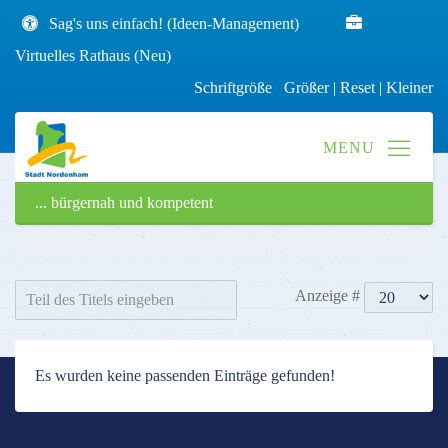
Sag's uns einfach! (Ideen-Management)
Virtuelles Rathaus (Neu)
Schriftgröße
Größer
|
Reset
|
Kleiner
... bürgernah und kompetent
Anzeige #
Es wurden keine passenden Einträge gefunden!