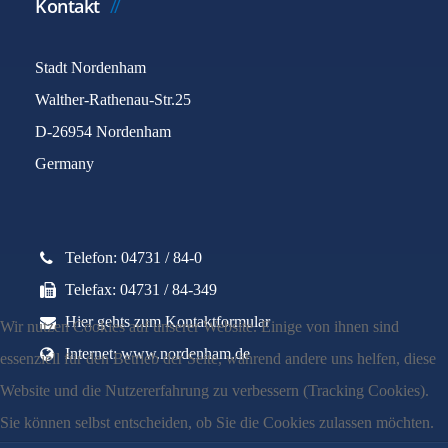
Kontakt
Stadt Nordenham
Walther-Rathenau-Str.25
D-26954 Nordenham
Germany
Telefon: 04731 / 84-0
Telefax: 04731 / 84-349
Hier gehts zum Kontaktformular
Wir nutzen Cookies auf unserer Website. Einige von ihnen sind
Internet: www.nordenham.de
essenziell für den Betrieb der Seite, während andere uns helfen, diese
Website und die Nutzererfahrung zu verbessern (Tracking Cookies).
Sie können selbst entscheiden, ob Sie die Cookies zulassen möchten.