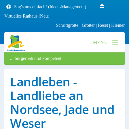
Sag's uns einfach! (Ideen-Management)
Virtuelles Rathaus (Neu)
Schriftgröße
Größer
|
Reset
|
Kleiner
... bürgernah und kompetent
Landleben -
Landliebe an
Nordsee, Jade und
Weser