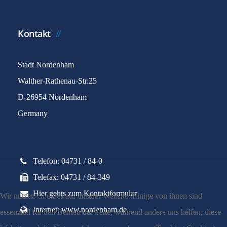
Kontakt
Stadt Nordenham
Walther-Rathenau-Str.25
D-26954 Nordenham
Germany
Telefon: 04731 / 84-0
Telefax: 04731 / 84-349
Hier gehts zum Kontaktformular
Wir nutzen Cookies auf unserer Website. Einige von ihnen sind
Internet: www.nordenham.de
essenziell für den Betrieb der Seite, während andere uns helfen, diese