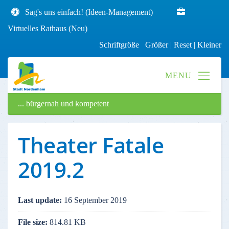
Sag's uns einfach! (Ideen-Management)
Virtuelles Rathaus (Neu)
Schriftgröße
Größer
|
Reset
|
Kleiner
... bürgernah und kompetent
Theater Fatale
2019.2
Last update:
16 September 2019
File size:
814.81 KB