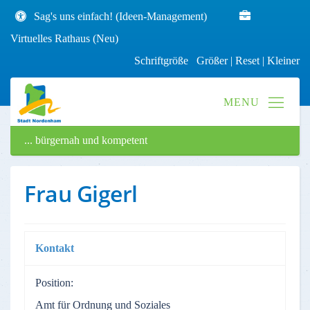
Sag's uns einfach! (Ideen-Management)
Virtuelles Rathaus (Neu)
Schriftgröße
Größer
|
Reset
|
Kleiner
... bürgernah und kompetent
Frau Gigerl
Kontakt
Position:
Amt für Ordnung und Soziales