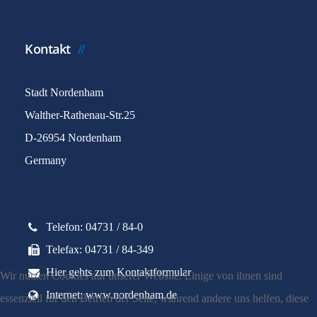
Kontakt
Stadt Nordenham
Walther-Rathenau-Str.25
D-26954 Nordenham
Germany
Telefon: 04731 / 84-0
Telefax: 04731 / 84-349
Hier gehts zum Kontaktformular
Wir nutzen Cookies auf unserer Website. Einige von ihnen sind
Internet: www.nordenham.de
essenziell für den Betrieb der Seite, während andere uns helfen, diese