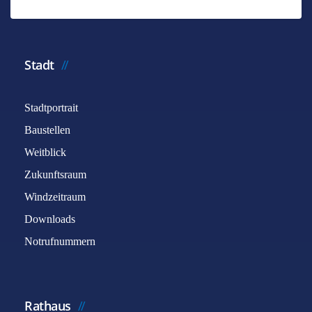
*
Benötigtes Feld
Name
*
Stadt
Stadtportrait
E-Mail
*
Baustellen
Weitblick
Betreff
*
Zukunftsraum
Windzeitraum
Downloads
Nachricht
*
Notrufnummern
Rathaus