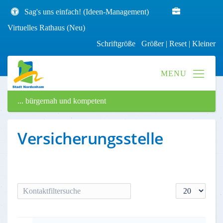
Sag's uns einfach! (Ideen-Management)
Virtuelles Rathaus (Neu)
Schriftgröße
Größer
|
Reset
|
Kleiner
... bürgernah und kompetent
Versicherungsstelle
Filterfeld
Anzeige #
VERSTECKT