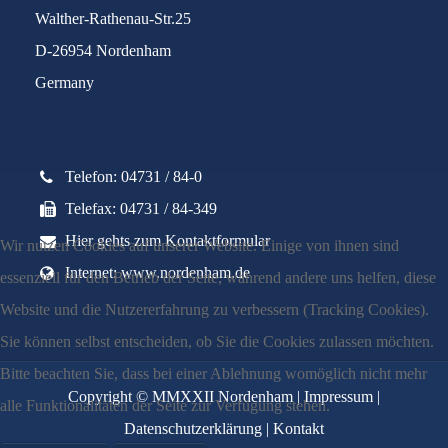
Walther-Rathenau-Str.25
D-26954 Nordenham
Germany
Telefon: 04731 / 84-0
Telefax: 04731 / 84-349
Hier gehts zum Kontaktformular
Wir nutzen Cookies auf unserer Website. Einige von ihnen sind
Internet: www.nordenham.de
essenziell für den Betrieb der Seite, während andere uns helfen, diese
Website und die Nutzererfahrung zu verbessern (Tracking Cookies).
Sie können selbst entscheiden, ob Sie die Cookies zulassen möchten.
Bitte beachten Sie, dass bei einer Ablehnung womöglich nicht mehr
Copyright © MMXXII Nordenham |
Impressum
|
alle Funktionalitäten der Seite zur Verfügung stehen.
Datenschutzerklärung
|
Kontakt